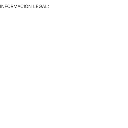
INFORMACIÓN LEGAL:
Aviso Legal y Condiciones de uso
Política de Privacidad
Política de Cookies
Política de Calidad y Seguridad Operacional